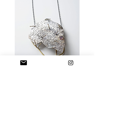
burcubuyukunalstudio@gmail.com
Göztepe Mah. Yeşilbahar Sk. 51B
KADIKÖY / İSTANBUL 34730
Tel:
0216 541 90 92