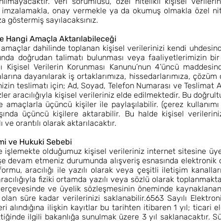
mayacaktır. Veri sorumlusu, özel nitelikli kişisel verilerin
i imzalamakla, onay vermekle ya da okumuş olmakla özel niteli
a göstermiş sayılacaksınız.
 ve Hangi Amaçla Aktarılabileceği
amaçlar dahilinde toplanan kişisel verilerinizi kendi uhdesi
sunda doğrudan talimatı bulunması veya faaliyetlerimizin bi
ılı Kişisel Verilerin Korunması Kanunu’nun 4’üncü maddesin
larına dayanılarak iş ortaklarımıza, hissedarlarımıza, çözüm
inizin teslimatı için; Ad, Soyad, Telefon Numarası ve Teslimat Ad
zler aracılığıyla kişisel verileriniz elde edilmektedir. Bu doğrult
e amaçlarla üçüncü kişiler ile paylaşılabilir. (çerez kullanımı
ışında üçüncü kişilere aktarabilir. Bu halde kişisel verilerini
 ve orantılı olarak aktarılacaktır.
emi ve Hukuki Sebebi
işlemekte olduğumuz kişisel verileriniz internet sitesine üy
e devam etmeniz durumunda alışveriş esnasında elektronik 
rmu, aracılığı ile yazılı olarak veya çeşitli iletişim kanalları
ılığıyla fiziki ortamda yazılı veya sözlü olarak toplanmakta
erçevesinde ve üyelik sözleşmesinin öneminde kaynaklanan 
 olan süre kadar verilerinizi saklanabilir.6563 Sayılı Elekt
i alındığına ilişkin kayıtlar bu tarihten itibaren 1 yıl; ticari 
ktiğinde ilgili bakanlığa sunulmak üzere 3 yıl saklanacaktır. Sü