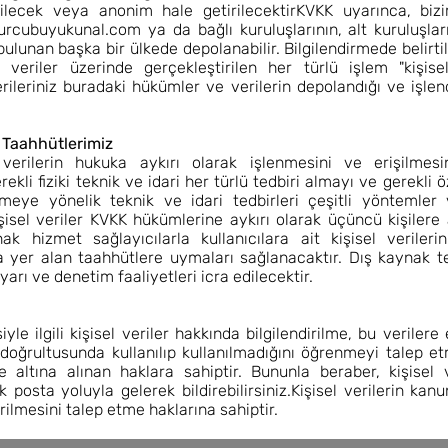
ilecek veya anonim hale getirilecektirKVKK uyarınca, biziml
rcubuyukunal.com
ya da bağlı kuruluşlarının, alt kuruluşlar
bulunan başka bir ülkede depolanabilir. Bilgilendirmede belirtil
 veriler üzerinde gerçekleştirilen her türlü işlem "kişise
verileriniz buradaki hükümler ve verilerin depolandığı ve işl
e Taahhütlerimiz
 verilerin hukuka aykırı olarak işlenmesini ve erişilmesi
li fiziki teknik ve idari her türlü tedbiri almayı ve gerekli
ye yönelik teknik ve idari tedbirleri çeşitli yöntemler v
kişisel veriler KVKK hükümlerine aykırı olarak üçüncü kişil
nak hizmet sağlayıcılarla kullanıcılara ait kişisel veriler
a yer alan taahhütlere uymaları sağlanacaktır. Dış kaynak t
arı ve denetim faaliyetleri icra edilecektir.
yle ilgili kişisel veriler hakkında bilgilendirilme, bu veriler
doğrultusunda kullanılıp kullanılmadığını öğrenmeyi talep e
altına alınan haklara sahiptir. Bununla beraber, kişisel ver
posta yoluyla gelerek bildirebilirsiniz.Kişisel verilerin kan
ilmesini talep etme haklarına sahiptir.