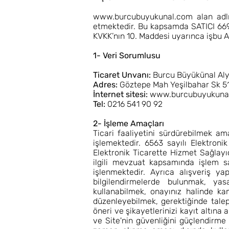
www.burcubuyukunal.com
alan adlı
etmektedir. Bu kapsamda SATICI 6698
KVKK’nın 10. Maddesi uyarınca işbu A
1- Veri Sorumlusu
Ticaret Unvanı:
Burcu Büyükünal Al
Adres:
Göztepe Mah Yeşilbahar Sk 5
İnternet sitesi:
www.burcubuyukuna
Tel:
0216 541 90 92
2- İşleme Amaçları
Ticari faaliyetini sürdürebilmek am
işlemektedir. 6563 sayılı Elektron
Elektronik Ticarette Hizmet Sağlayı
ilgili mevzuat kapsamında işlem sahi
işlenmektedir. Ayrıca alışveriş ya
bilgilendirmelerde bulunmak, yas
kullanabilmek, onayınız halinde ka
düzenleyebilmek, gerektiğinde talep
öneri ve şikayetlerinizi kayıt altına 
ve Site'nin güvenliğini güçlendirme g