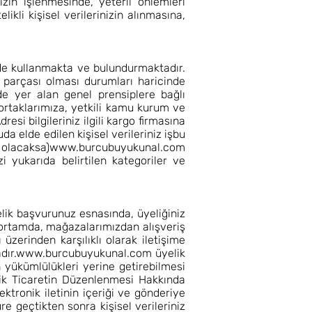
izin işlenmesinde, yeterli önlemleri
kli kişisel verilerinizin alınmasına,
nde kullanmakta ve bulundurmaktadır.
r parçası olması durumları haricinde
de yer alan genel prensiplere bağlı
 ortaklarımıza, yetkili kamu kurum ve
resi bilgileriniz ilgili kargo firmasına
uda elde edilen kişisel verileriniz işbu
 olacaksa)
www.burcubuyukunal.com
zi yukarıda belirtilen kategoriler ve
elik başvurunuz esnasında, üyeliğiniz
ortamda, mağazalarımızdan alışveriş
 üzerinden karşılıklı olarak iletişime
dır.
www.burcubuyukunal.com
üyelik
yükümlülükleri yerine getirebilmesi
ronik Ticaretin Düzenlenmesi Hakkında
elektronik iletinin içeriği ve gönderiye
re geçtikten sonra kişisel verileriniz