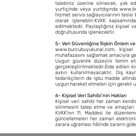
talebiniz üzerine silinecek, yok ed
yurtiçinde veya yurtdışında
www.bu
hizmet servis sağlayıcılarının tesisi 
olarak işlenebilir.KVKK kapsamında
edilmektedir. Paylaştığınız kişisel 
doğrultusunda işlenecektir.
5- Veri Güvenliğine İlişkin Önlem v
www.burcubuyukunal.com
, kişisel
muhafazasını sağlamak amacıyla gerek
Uygun güvenlik düzeyini temin etme
gerçekleştirilmektedir.Elde edilen 
aykırı kullanılmayacaktır. Dış kay
tedarikçilerin de işbu madde altınd
uygun hareket etmeleri için gerekli uy
6- Kişisel Veri Sahibi’nin Hakları
Kişisel veri sahibi her zaman kendisi
silinmesini talep etme ve amaçları 
KVKK’nın 11. Maddesi ile düzenleme 
güncellemeleri her zaman elektronik 
zarara uğraması hâlinde zararın gider