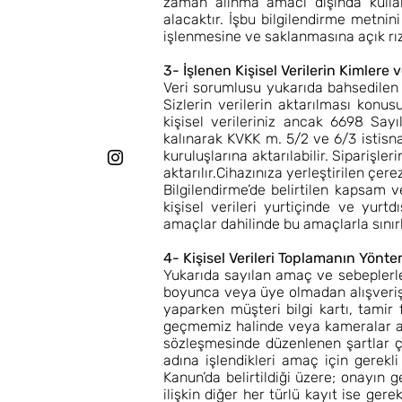
zaman alınma amacı dışında kullanıl
alacaktır. İşbu bilgilendirme metnin
işlenmesine ve saklanmasına açık rız
3- İşlenen Kişisel Verilerin Kimlere
Veri sorumlusu yukarıda bahsedilen 
Sizlerin verilerin aktarılması konu
kişisel verileriniz ancak 6698 Say
kalınarak KVKK m. 5/2 ve 6/3 istisna
kuruluşlarına aktarılabilir. Siparişler
aktarılır.Cihazınıza yerleştirilen çere
Bilgilendirme’de belirtilen kapsam v
kişisel verileri yurtiçinde ve yurtd
amaçlar dahilinde bu amaçlarla sınırlı
4- Kişisel Verileri Toplamanın Yönt
Yukarıda sayılan amaç ve sebeplerle 
boyunca veya üye olmadan alışveriş
yaparken müşteri bilgi kartı, tamir fo
geçmemiz halinde veya kameralar arac
sözleşmesinde düzenlenen şartlar ç
adına işlendikleri amaç için gerekli
Kanun’da belirtildiği üzere; onayın ger
ilişkin diğer her türlü kayıt ise gere