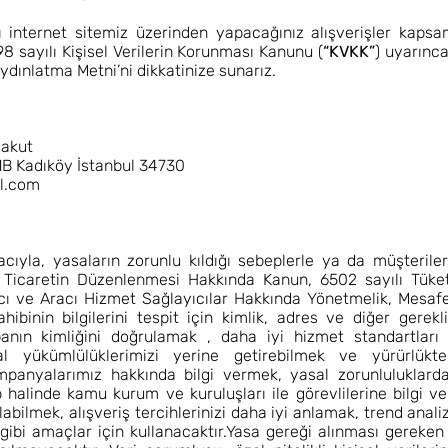
 internet sitemiz üzerinden yapacağınız alışverişler kapsamın
 sayılı Kişisel Verilerin Korunması Kanunu (
“KVKK”
) uyarınc
ydınlatma Metni’ni dikkatinize sunarız.
yakut
1B Kadıköy İstanbul 34730
l.com
acıyla, yasaların zorunlu kıldığı sebeplerle ya da müşteri
ik Ticaretin Düzenlenmesi Hakkında Kanun, 6502 sayılı Tük
cı ve Aracı Hizmet Sağlayıcılar Hakkında Yönetmelik, Mesaf
binin bilgilerini tespit için kimlik, adres ve diğer gerekli
panın kimliğini doğrulamak , daha iyi hizmet standartları
al yükümlülüklerimizi yerine getirebilmek ve yürürlük
mpanyalarımız hakkında bilgi vermek, yasal zorunluluklarda
 halinde kamu kurum ve kuruluşları ile görevlilerine bilgi ve
alabilmek, alışveriş tercihlerinizi daha iyi anlamak, trend anali
ibi amaçlar için kullanacaktır.Yasa gereği alınması gereken öze