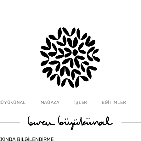
BÜYÜKÜNAL
MAĞAZA
İŞLER
EĞİTİMLER
KKINDA BİLGİLENDİRME