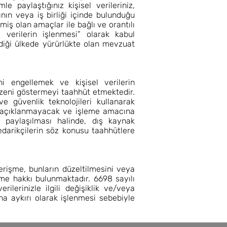
e paylaştığınız kişisel verileriniz,
ının veya iş birliği içinde bulunduğu
miş olan amaçlar ile bağlı ve orantılı
l verilerin işlenmesi” olarak kabul
endiği ülkede yürürlükte olan mevzuat
ni engellemek ve kişisel verilerin
 özeni göstermeyi taahhüt etmektedir.
e güvenlik teknolojileri kullanarak
ere açıklanmayacak ve işleme amacına
in paylaşılması halinde, dış kaynak
edarikçilerin söz konusu taahhütlere
e erişme, bunların düzeltilmesini veya
tme hakkı bulunmaktadır. 6698 sayılı
ilerinizle ilgili değişiklik ve/veya
una aykırı olarak işlenmesi sebebiyle