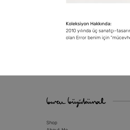
Koleksiyon Hakkında:
2010 yılında üç sanatçı-tasarı
olan Error benim için “mücevh
nedir” sorusu ile başlayan bir 
yüzüklerinde orada olması ge
yuvası vardır. Bazısında ise ge
kendime has bir biçimde yoru
tırnaklar oluşturur, ama orada 
serbest şekilde bu tırnaklar a
Kuyumculuğun geleneksel forma
kendimce tekrar bir araya get
ve18 ayar altın ile 925 ayar g
“ben farklıyım ve ben de varım
yeri çok büyük.
Shop
About Me