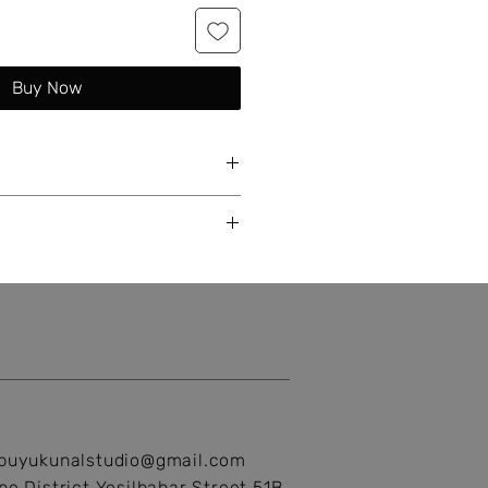
Buy Now
25 ayar gümüş.
üşteriye özel üretilir. Sipariş
lirtmelisiniz. Ölçü almak
r 3-5 iş günü içinde, stokta
in SSS bölümünü ziyaret
ilen ürünler ise ürünün niteliğine
dirilmiş bir sipariş olduğundan iade
 içinde gönderilir.
 süreci 7-14 iş günüdür.
z ürün altın olduğu için zaman
eformasyona uğramaz. Yine de
eği almak isterseniz bakım-tamir
akıma yollayabilirsiniz. Bu durumda
ri tarafından karşılanmalıdır.
ünler el işçiliği ile üretildiğinden,
buyukunalstudio@gmail.com
 Bu nedenle, fotoğraftaki ile
e District Yesilbahar Street 51B