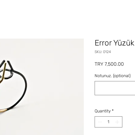
Error Yüzük
SKU: 0124
Price
TRY 7,500.00
Notunuz. (optional)
Quantity
*