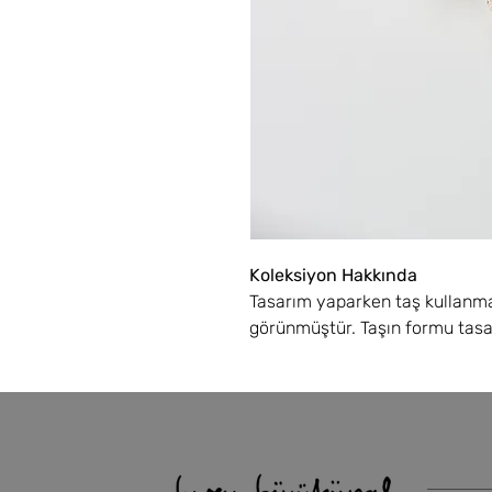
Koleksiyon Hakkında
Tasarım yaparken taş kullanma
görünmüştür. Taşın formu tasa
belirleyicidir. Özgürlüğüm kısı
mıhlamak özelleşmiş, ustalık i
temel düzeyde bilgi ve beceri 
koleksiyonu, kristal taşları k
ellerimle yerleştirme arzumla b
döküme girebilen taşlar. Bu se