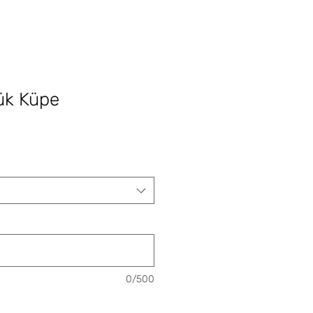
ük Küpe
e
0/500