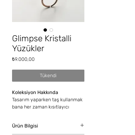
Glimpse Kristalli
Yüzükler
Fiyat
₺9.000,00
Tükendi
Koleksiyon Hakkında
Tasarım yaparken taş kullanmak
bana her zaman kısıtlayıcı
görünmüştür. Taşın formu
tasarımı şekillendirmekte çok
Ürün Bilgisi
belirleyicidir. Özgürlüğüm