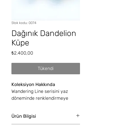
Stok kodu: 0074
Dağınık Dandelion
Küpe
Fiyat
₺2.400,00
Tükendi
Koleksiyon Hakkında
Wandering Line serisini yaz
döneminde renklendirmeye
karar vermemle bu yeni seri
ortaya çıktı. Her biri elde tek tek
Ürün Bilgisi
üretilmiş, eşi benzeri olmayan
küpeler. El yapımı olduğu için
Malzeme
:
PLA, 925 ayar gümüş. Küpe