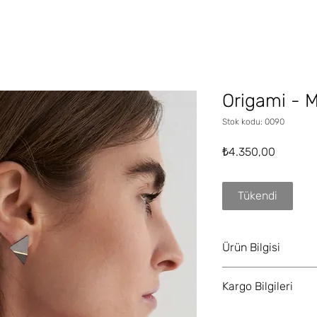
Origami - M
Stok kodu: 0090
Fiyat
₺4.350,00
Tükendi
Ürün Bilgisi
Malzeme:
925 ayar g
Kargo Bilgileri
kaplama.
Boyut:
1,5 x 4,5 cm.
Stokta bulunan ürünle