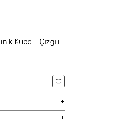
inik Küpe - Çizgili
ümüş, mikron altın ve rodyum
 Büyük olmasına rağmen rahat
r 3-5 iş günü içinde, stokta