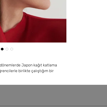
kullanılacak hafiflikte
olmayan ve sipariş ed
Bakım:
Satın aldığın
bağlı olarak 2-4 hafta
suyu vb malzemelerd
içinde saklayınız. Ü
zamanla kaplaması çi
uğrayabilir. Bakım ve
bakım-tamir ücreti kar
Bu durumda kargo bed
karşılanmalıdır.
Tasarımcının Notu:
Ür
her biri benzersizdir.
arasında küçük farklılı
m dönemlerde Japon kağıt katlama
encilerle birlikte çalıştığım bir
 katlamaları metalde uygulama fikri ile
yonda siyah, altın ve gümüş renklerini
ara biraz daha hareket eklemek