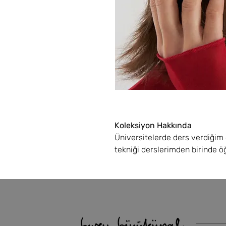
Koleksiyon Hakkında
Üniversitelerde ders verdiği
tekniği derslerimden birinde öğr
teknikti. Kağıtta uyguladığımız
bu koleksiyon başladı. Koleksi
bir arada kullanarak katlamal
istedim.