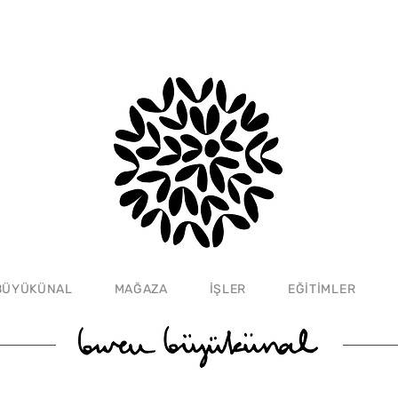
BÜYÜKÜNAL
MAĞAZA
İŞLER
EĞİTİMLER