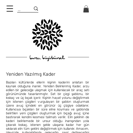
Yeniden Yazılmış Kader
Bazıları kültürlerde ellerin kişinin kaderini anlatan bir
kaynak olduğuna inanılır. Yeniden Belirlenmiş Kader, arzu
edilen bir geleceğe ulaşmak için kullanılacak bir araç seti
görünümünde tasarlanmıştır. Set bir çizgi şablonu, bir
kıskaç ve üç bıçak içerir. Kişinin hayat yolunu değiştirmek
için istenen çizgileri vurgulayan bir şablon oluşturmak
üzere avuç içindeki en görünür üç çizgiye odaklanır.
Kullanıcıya bıçakları bir süre eline koyması ve şablonda
belirtilen yeni çizgileri oluşturmak için bıçağı avuç içine
bastırarak kendini kesmesi talimatı verilir. Elin şeklinin de
kaderi belirlemede bir unsur olduğu inanışından yola
çıkarak kıskaç, istenen şekle ulaşana kadar her gün
sıkılarak elin tüm şeklini değiştirmek için kullanılır. Amacım,
izleyicide kullanıldığında geleceğin nasıl değişeceğini