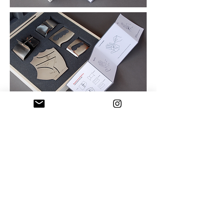
burcubuyukunalstudio@gmail.com
Göztepe Mah. Yeşilbahar Sk. 51B
KADIKÖY / İSTANBUL 34730
Tel:
0216 541 90 92